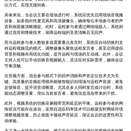
出方式，实现无缝转换。
具体来说，当会议主要在现场进行时，系统应优先启用现场音视频
设备，如多指向性麦克风和高清摄像头，确保每位本地参与者的声
音和画面被清晰捕捉。此时，远程参与者通过网络端接入，系统则
通过混音和降噪技术，保障远程端的音质清晰且无回声。
而当远程参与者人数较多或需要重点发言时，系统应自动切换到支
持远程视频流的模式，调整摄像头聚焦远程发言者，甚至启用虚拟
背景和视频布局优化功能，提升远程与现场的互动感。此外，会议
主持人也可以手动切换音视频输入，灵活应对实际需求，确保会议
节奏流畅。
在音频方面，混合参与模式下的回声消除和声音定位技术尤为关
键。高质量的音频处理模块能够智能识别现场与远程声音源，避免
反馈噪音，提升语音清晰度。尤其在多人同时发言或讨论时，系统
能动态调整音量，突出当前发言者，避免信息混杂带来的干扰。
此外，视频系统的切换应兼顾带宽和延迟的平衡。远程参与者的网
络状况可能存在波动，采用自适应码率技术可以根据实时网络环境
调整视频质量，防止画面卡顿或声音延迟，保证会议的连贯性和互
动体验。
为了进一步提升会议体验，建议在会议开始前进行音视频设备的预