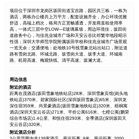
项目位于深圳市龙岗区坂田街道宝吉路，园区共三栋，一栋为
酒店，两栋办公楼共上万平方，配套设施齐全，办公环境优雅
舒适，高端上档次，格局方正宽畅通透，开发商直租使用率
高，一体式三层中空LOW—E玻璃幕墙，周边环境佳，坂田街
道政务中心，与佳兆业城市广场和天安云谷比邻繁华地段昭示
性强；深圳大学师范学院附属坂田学校和佳兆业城市广场景观
一览无余；交通便地：处地铁10号线雪象北站出站口，附近道
路有雪岗北路、环城北路、坂雪岗大道、坂李大道、环城南
路、机荷高速、梅观快线、清平高速、坂澜大道。
周边信息
附近的酒店
距离在茂酒店(坂田雪象地铁站店)28米、深圳雪象宾馆(岗头地
铁站店)370米、碧家国际社区(深圳坂田雪象店)65米、深圳龙
深住宿359米、尚景豪酒店(坂田雪象地铁站店)320米、梧桐寓
酒店(深圳天安云谷店)271米、平价公寓616米、七橙公寓(鹏荣
综合市场店)1.4公里、和悦住宿293米、全季酒店(深圳坂田天
安云谷店)320米。
附近酒店分析
2公里范围内共139家酒店。最近距离: 9米，最远距离: 2000