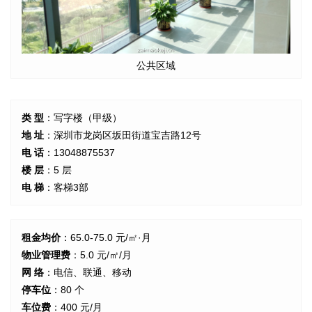
公共区域
类 型
：写字楼（甲级）
地 址
：深圳市龙岗区坂田街道宝吉路12号
电 话
：13048875537
楼 层
：5 层
电 梯
：客梯3部
租金均价
：65.0-75.0 元/㎡·月
物业管理费
：5.0 元/㎡/月
网 络
：电信、联通、移动
停车位
：80 个
车位费
：400 元/月