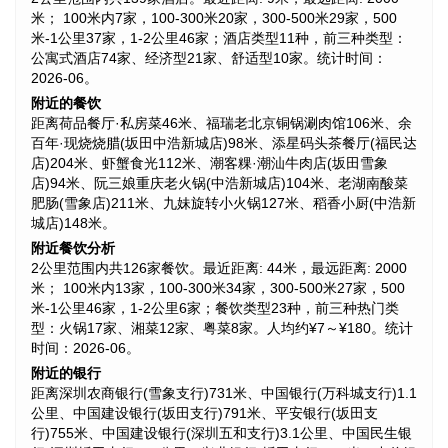
米； 100米内7家，100-300米20家，300-500米29家，500
米-1公里37家，1-2公里46家；酒店类型11种，前三种类型：
公寓式酒店74家、经济型21家、舒适型10家。统计时间：
2026-06。
附近的餐饮
距离荷品餐厅·私房菜46米、福瑞老北京铜锅涮肉馆106米、余
百年·现烧烧腊(坂田中浩新城店)98米、添星码头茶餐厅(福民达
店)204米、虾蟹食光112米、潮客粿·潮汕牛肉店(坂田雪象
店)94米、阮三娘重庆老火锅(中浩新城店)104米、老湖南酸菜
肥肠(雪象店)211米、九妹旋转小火锅127米、稻香小厨(中浩新
城店)148米。
附近餐饮分析
2公里范围内共126家餐饮。最近距离: 44米，最远距离: 2000
米； 100米内13家，100-300米34家，300-500米27家，500
米-1公里46家，1-2公里6家；餐饮类型23种，前三种热门类
型：火锅17家、湘菜12家、粤菜8家。人均约¥7～¥180。统计
时间：2026-06。
附近的银行
距离深圳农商银行(雪象支行)731米、中国银行(万科城支行)1.1
公里、中国建设银行(坂田支行)791米、平安银行(坂田支
行)755米、中国建设银行(深圳五和支行)3.1公里、中国民生银